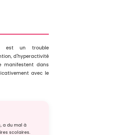
H) est un trouble
ion, d'hyperactivité
se manifestent dans
ificativement avec le
s, a du mal à
res scolaires.