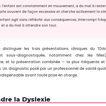
:
l'enfant est constamment en mouvement, a du mal à rester
rle souvent de façon excessive et cherche activement la sti
enfant agit sans réfléchir aux conséquences, interrompt fré
 et a du mal à attendre son tour.
e distinguer les trois présentations cliniques du TD
ent sous-diagnostiquée, notamment chez les fille
ve, et la présentation combinée — la plus fréquente et 
les. Un diagnostic posé par un professionnel de santé qual
ndispensable avant toute prise en charge.
dre la Dyslexie