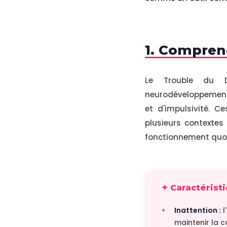
1. Compren
Le Trouble du Dé
neurodéveloppementa
et d'impulsivité. 
plusieurs contextes 
fonctionnement quoti
✦ Caractérist
Inattention :
l
maintenir la c