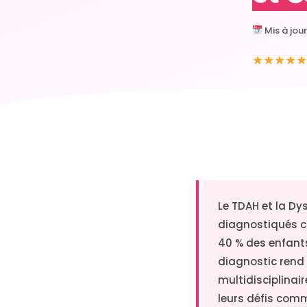
Mis à jou
★★★★★
Le TDAH et la D
diagnostiqués ch
40 % des enfant
diagnostic rend
multidisciplinai
leurs défis co