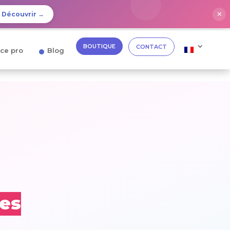
✕
Découvrir →
BOUTIQUE
CONTACT
ce pro
Blog
ies