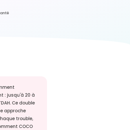
santé
emment
t : jusqu'à 20 à
TDAH. Ce double
ne approche
chaque trouble,
 comment COCO