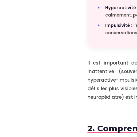
Hyperactivité 
calmement, pa
Impulsivité :
l'
conversations
Il est important d
inattentive (souv
hyperactive-impulsi
défis les plus visib
neuropédiatre) est i
2. Compren