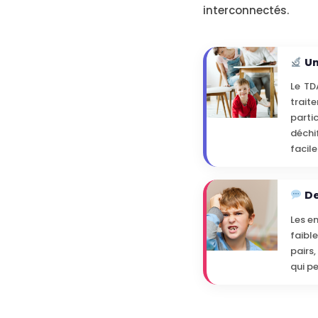
interconnectés.
Un
Le TD
trait
parti
déchi
facil
De
Les e
faibl
pairs
qui p