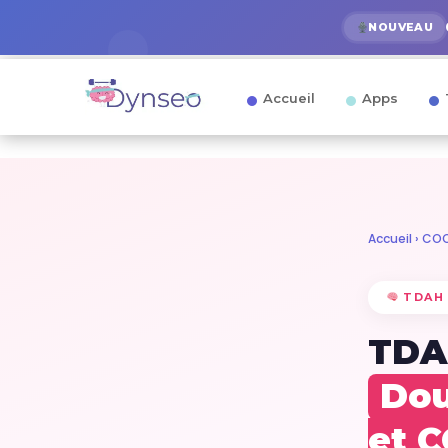
NOUVEAU
Accueil
Apps
Accueil
›
COC
TDAH 
TDAH
Dou
et 