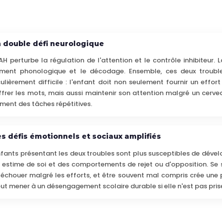
 double défi neurologique
AH perturbe la régulation de l'attention et le contrôle inhibiteur. L
ement phonologique et le décodage. Ensemble, ces deux trouble
culièrement difficile : l'enfant doit non seulement fournir un effort
ffrer les mots, mais aussi maintenir son attention malgré un cerve
ement des tâches répétitives.
s défis émotionnels et sociaux amplifiés
nfants présentant les deux troubles sont plus susceptibles de dévelo
e estime de soi et des comportements de rejet ou d'opposition. Se s
, échouer malgré les efforts, et être souvent mal compris crée une
eut mener à un désengagement scolaire durable si elle n'est pas pri