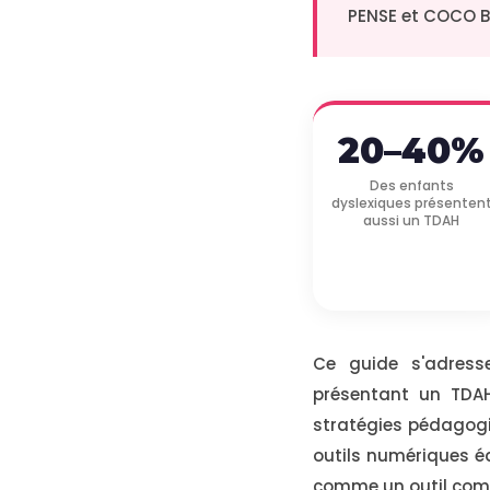
PENSE et COCO B
20–40%
Des enfants
dyslexiques présenten
aussi un TDAH
Ce guide s'adres
présentant un TDAH
stratégies pédagogi
outils numériques é
comme un outil comp