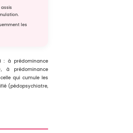
 assis
mulation.
quemment les
AH : à prédominance
s), à prédominance
celle qui cumule les
ifié (pédopsychiatre,