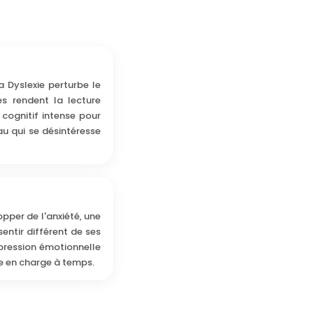
a Dyslexie perturbe le
s rendent la lecture
 cognitif intense pour
au qui se désintéresse
pper de l'anxiété, une
entir différent de ses
 pression émotionnelle
se en charge à temps.