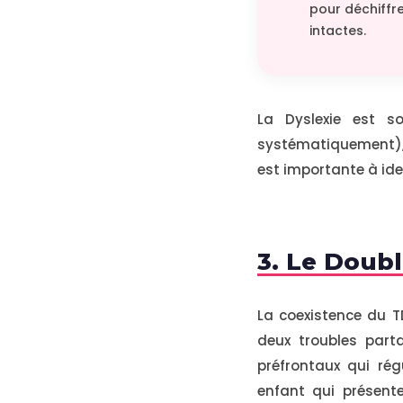
pour déchiffr
intactes.
La Dyslexie est s
systématiquement), 
est importante à iden
3. Le Doub
La coexistence du T
deux troubles par
préfrontaux qui rég
enfant qui présent