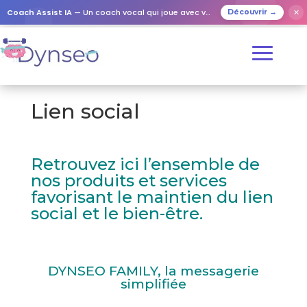
Coach Assist IA
— Un coach vocal qui joue avec vos proches
✕
Découvrir →
Lien social
Retrouvez ici l’ensemble de
nos produits et services
favorisant le maintien du lien
social et le bien-être.
DYNSEO FAMILY
, la messagerie
simplifiée