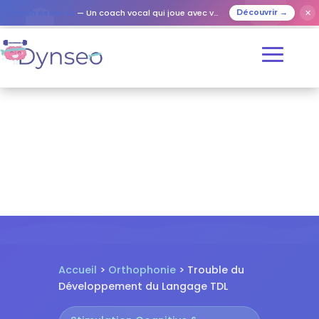
✕
Coach Assist IA
— Un coach vocal qui joue avec vos proches
Découvrir →
Accueil
>
Orthophonie
> Trouble du
Développement du Langage TDL