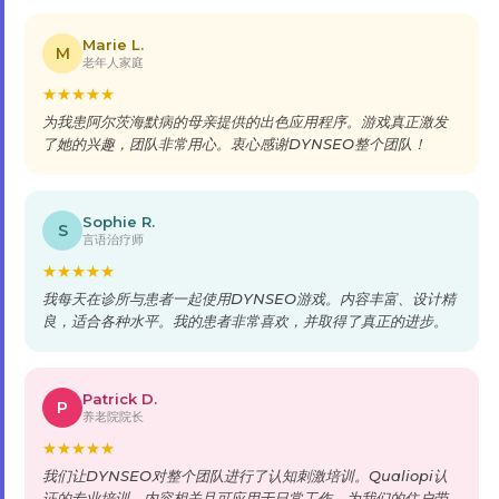
Marie L.
M
老年人家庭
★
★
★
★
★
为我患阿尔茨海默病的母亲提供的出色应用程序。游戏真正激发
了她的兴趣，团队非常用心。衷心感谢DYNSEO整个团队！
Sophie R.
S
言语治疗师
★
★
★
★
★
我每天在诊所与患者一起使用DYNSEO游戏。内容丰富、设计精
良，适合各种水平。我的患者非常喜欢，并取得了真正的进步。
Patrick D.
P
养老院院长
★
★
★
★
★
我们让DYNSEO对整个团队进行了认知刺激培训。Qualiopi认
证的专业培训，内容相关且可应用于日常工作。为我们的住户带