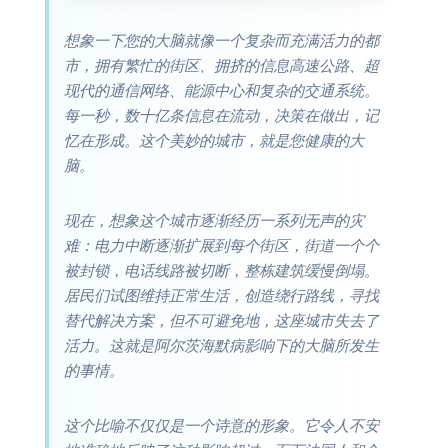
想象一下您的大脑就像一个复杂而充满活力的都
市，拥有繁忙的街区、拥挤的信息高速公路、超
现代的通信网络、能源中心和复杂的交通系统。
每一秒，数十亿条信息在流动，决策在做出，记
忆在形成。这个美妙的城市，就是您健康的大
脑。
现在，想象这个城市逐渐经历一系列无声的灾
难：电力中断逐渐扩展到每个街区，街道一个个
被封锁，电话线路被切断，整栋建筑缓慢倒塌。
居民们试图维持正常生活，创造绕行路线，寻找
替代解决方案，但不可避免地，这座城市失去了
活力。这就是阿尔茨海默病影响下的大脑所发生
的事情。
这个比喻不仅仅是一个诗意的形象。它令人不安