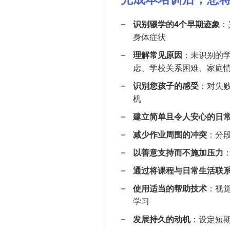
识别辍学的4个早期迹象
：
身体症状
理解常见原因
：未识别的学
虑、学校关系困难、家庭
识别您孩子的感受
：对失
机
建立简单且令人安心的日
减少作业周围的冲突
：分
以善意支持而不施加压力
通过将课程与日常生活联
使用适当的帮助技术
：视
学习
发展持久的动机
：设定短