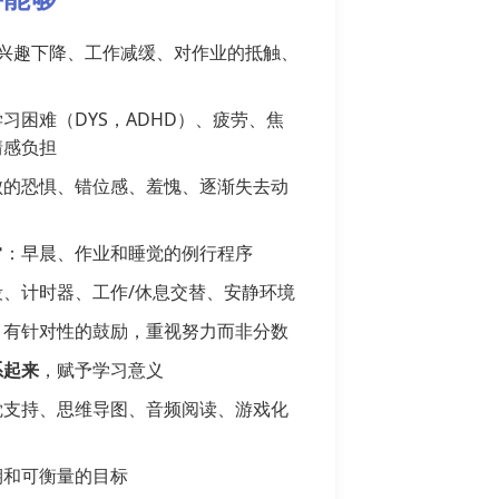
兴趣下降、工作减缓、对作业的抵触、
习困难（DYS，ADHD）、疲劳、焦
情感负担
败的恐惧、错位感、羞愧、逐渐失去动
常
：早晨、作业和睡觉的例行程序
段、计时器、工作/休息交替、安静环境
：有针对性的鼓励，重视努力而非分数
系起来
，赋予学习意义
觉支持、思维导图、音频阅读、游戏化
期和可衡量的目标