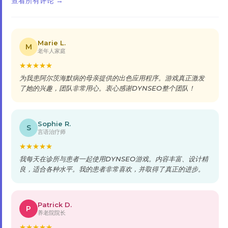
查看所有评论 →
Marie L.
M
老年人家庭
★
★
★
★
★
为我患阿尔茨海默病的母亲提供的出色应用程序。游戏真正激发
了她的兴趣，团队非常用心。衷心感谢DYNSEO整个团队！
Sophie R.
S
言语治疗师
★
★
★
★
★
我每天在诊所与患者一起使用DYNSEO游戏。内容丰富、设计精
良，适合各种水平。我的患者非常喜欢，并取得了真正的进步。
Patrick D.
P
养老院院长
★
★
★
★
★