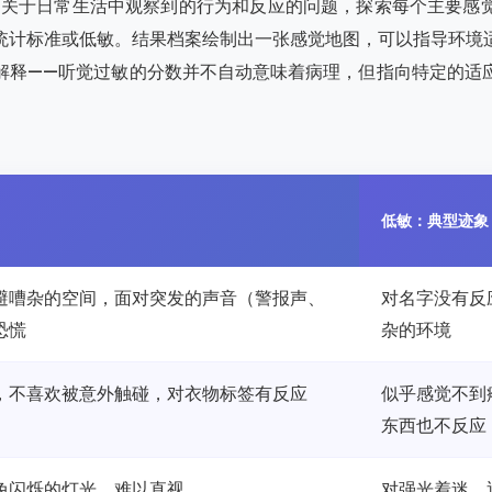
过关于日常生活中观察到的行为和反应的问题，探索每个主要感
统计标准或低敏。结果档案绘制出一张感觉地图，可以指导环境
解释——听觉过敏的分数并不自动意味着病理，但指向特定的适
。
低敏：典型迹象
避嘈杂的空间，面对突发的声音（警报声、
对名字没有反
恐慌
杂的环境
，不喜欢被意外触碰，对衣物标签有反应
似乎感觉不到
东西也不反应
免闪烁的灯光，难以直视
对强光着迷，