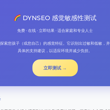
DYNSEO 感觉敏感性测试
免费 · 在线 · 立即结果 · 适合家庭和专业人士
探索您孩子（或您自己）的感觉特征。它识别出过敏和低敏，并
具体的支持建议，以适应环境并减少负担。
立即测试 →
释