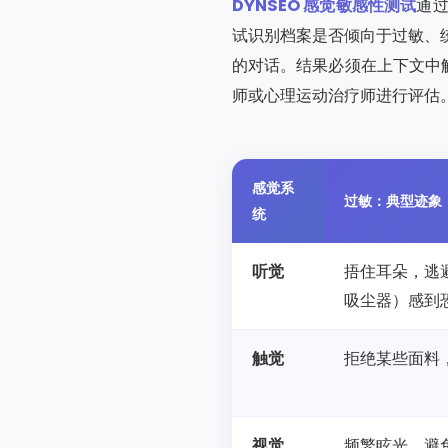
DYNSEO 感觉敏感性测试
通
试识别档案是否倾向于过敏、
的对话。结果必须在上下文中
师或心理运动治疗师进行评估
感觉系
过敏：典型迹象
统
听觉
捂住耳朵，逃
吸尘器）感到
触觉
拒绝某些面料
视觉
频繁眩光，避