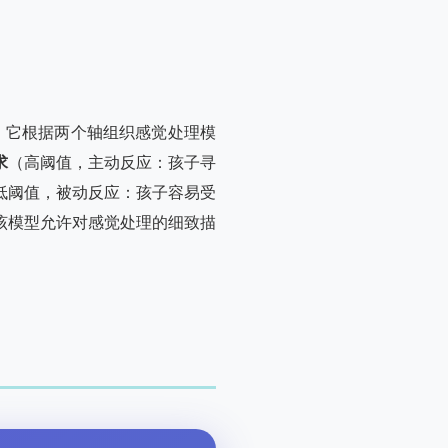
。它根据两个轴组织感觉处理模
求
（高阈值，主动反应：孩子寻
低阈值，被动反应：孩子容易受
该模型允许对感觉处理的细致描