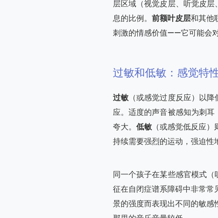
层区域（视觉皮层、听觉皮层
息的比例。
前额叶皮层
和其他
刺激的情感价值——它可能会
过敏和低敏：感觉特
过敏
（或感觉过度反应）以降
应。适度的声音被感知为刺耳
夸大。
低敏
（或感觉低反应）
持续需要强烈的运动，强迫性
同一个孩子在某些感官模式（
征在自闭症谱系障碍中非常常
景的强度而表现出不同的敏感