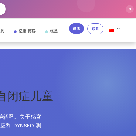
✕
→
商店
联系
工具
忆趣 博客
您是 …
自闭症儿童
学解释。关于感官
和 DYNSEO 测