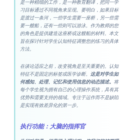
是一种精细的工作，是一种教育翻译，把同一学
习目标通过不同视角来呈现。要明白，如果目标
是渡过一条河，一些学生需要一座桥，另一些需
要一艘船，还有一些则可以游泳。作为教师的您
的角色是提供建造这座桥或这艘船的材料。本文
旨在探讨针对学生认知特征调整您的练习的具体
方法。
在谈论适应之前，改变视角是至关重要的。认知
特征不是固定的标签或医学诊断。
这是对学生如
何感知、处理、记忆和使用信息的动态描述。
将
每个学生视为拥有自己的心理操作系统，具有其
优势和需要支持的领域。专注于运作而不是缺陷
是实现有效差异化的第一步。
执行功能：大脑的指挥官