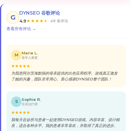
DYNSEO 谷歌评论
G
4.9
★
★
★
★
★
· 49 条评论
查看所有评论 →
Marie L.
M
老年人家庭
★
★
★
★
★
为我患阿尔茨海默病的母亲提供的出色应用程序。游戏真正激发
了她的兴趣，团队非常用心。衷心感谢DYNSEO整个团队！
Sophie R.
S
言语治疗师
★
★
★
★
★
我每天在诊所与患者一起使用DYNSEO游戏。内容丰富、设计精
良，适合各种水平。我的患者非常喜欢，并取得了真正的进步。