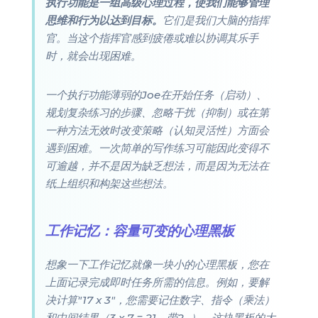
执行功能是一组高级心理过程，使我们能够管理
思维和行为以达到目标。
它们是我们大脑的指挥
官。当这个指挥官感到疲倦或难以协调其乐手
时，就会出现困难。
一个执行功能薄弱的Joe在开始任务（启动）、
规划复杂练习的步骤、忽略干扰（抑制）或在第
一种方法无效时改变策略（认知灵活性）方面会
遇到困难。一次简单的写作练习可能因此变得不
可逾越，并不是因为缺乏想法，而是因为无法在
纸上组织和构架这些想法。
工作记忆：容量可变的心理黑板
想象一下工作记忆就像一块小的心理黑板，您在
上面记录完成即时任务所需的信息。例如，要解
决计算"17 x 3"，您需要记住数字、指令（乘法）
和中间结果（3 x 7 = 21，带2...）。这块黑板的大