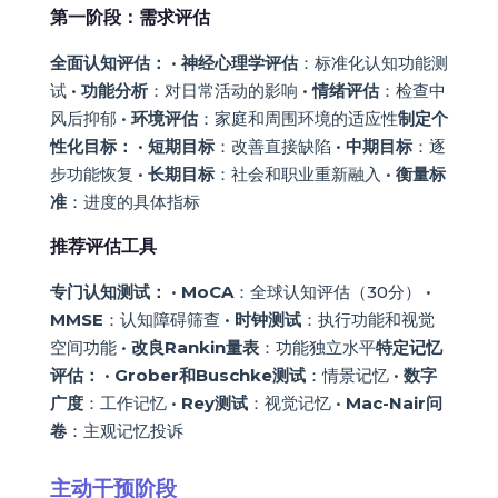
第一阶段：需求评估
全面认知评估：
•
神经心理学评估
：标准化认知功能测
试 •
功能分析
：对日常活动的影响 •
情绪评估
：检查中
风后抑郁 •
环境评估
：家庭和周围环境的适应性
制定个
性化目标：
•
短期目标
：改善直接缺陷 •
中期目标
：逐
步功能恢复 •
长期目标
：社会和职业重新融入 •
衡量标
准
：进度的具体指标
推荐评估工具
专门认知测试：
•
MoCA
：全球认知评估（30分） •
MMSE
：认知障碍筛查 •
时钟测试
：执行功能和视觉
空间功能 •
改良Rankin量表
：功能独立水平
特定记忆
评估：
•
Grober和Buschke测试
：情景记忆 •
数字
广度
：工作记忆 •
Rey测试
：视觉记忆 •
Mac-Nair问
卷
：主观记忆投诉
主动干预阶段