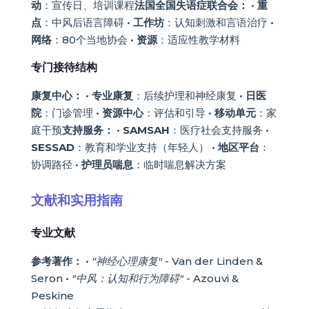
动
：宣传日、培训课程
法国全国失语症联合会：
•
重
点
：中风后语言障碍 •
工作坊
：认知刺激和言语治疗 •
网络
：80个当地协会 •
资源
：适应性教学材料
专门接待结构
康复中心：
•
专业康复
：后续护理和神经康复 •
日医
院
：门诊管理 •
资源中心
：评估和引导 •
移动单元
：家
庭干预
支持服务：
•
SAMSAH
：医疗社会支持服务 •
SESSAD
：教育和学业支持（年轻人） •
地区平台
：
协调路径 •
护理员喘息
：临时喘息解决方案
文献和实用指南
专业文献
参考著作：
•
"神经心理康复"
- Van der Linden &
Seron •
"中风：认知和行为障碍"
- Azouvi &
Peskine