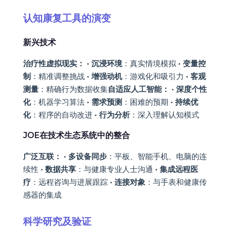
认知康复工具的演变
新兴技术
治疗性虚拟现实：
•
沉浸环境
：真实情境模拟 •
变量控
制
：精准调整挑战 •
增强动机
：游戏化和吸引力 •
客观
测量
：精确行为数据收集
自适应人工智能：
•
深度个性
化
：机器学习算法 •
需求预测
：困难的预期 •
持续优
化
：程序的自动改进 •
行为分析
：深入理解认知模式
JOE在技术生态系统中的整合
广泛互联：
•
多设备同步
：平板、智能手机、电脑的连
续性 •
数据共享
：与健康专业人士沟通 •
集成远程医
疗
：远程咨询与进展跟踪 •
连接对象
：与手表和健康传
感器的集成
科学研究及验证