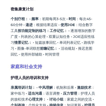
密集康复计划
个别疗程：
•
频率
：初期每周3-5次 •
时间
：每次45-
60分钟 •
递进
：根据结果适应 •
使用JOE
：结合数字
工具
按功能定制的练习：
工作记忆：
• 逐渐增加的数字
广度 • 列表的心算处理 • 双重认知任务 • JOE适应性练
习
情景记忆：
• 短篇故事回忆 • 单词列表记忆 • 路线学
习 • 图像-单词联想
前瞻记忆：
• 活动规划 • 推迟意图
回忆 • 使用外部辅助 • 时间管理
家庭和社会支持
护理人员的培训和支持
亲属培训计划：
•
中风理解
：机制和后果 •
激励技术
：
家中练习 •
适当沟通
：语言调整 •
压力管理
：护理人员
的放松技术
心理支持：
•
讨论小组
：家庭之间的交流 •
个别咨询
：个性化支持 •
持续信息
：知识更新 •
护理员