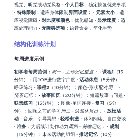
视觉、听觉或动觉风格 •
个人目标
：确定恢复优先事项
•
特殊限制
：适应身体限制
界面设置：
•
元素大小
：适
应视觉障碍 •
对比度和颜色
：优化感知 •
显示速度
：适
应处理能力 •
无障碍选项
：语音命令，简化手势
结构化训练计划
每周进度示例
初学者每周范例：
周一 - 工作记忆重点：
•
课程1
（15
分钟）：用JOE进行数字广度 •
活动休息
（5分钟）：
呼吸练习 •
课程2
（10分钟）：颜色-形状配对
周二 -
情景记忆：
•
故事回忆
（20分钟）：短篇故事与问题 •
联想练习
（15分钟）：图像-单词连接 •
复习
（5分
钟）：回顾之前的学习
周三 - 认知休息日：
•
放松活
动
：音乐、引导冥想 •
轻松刺激
：休闲阅读、自由交谈
•
准备
：为后续计划作动力
周四 - 前瞻记忆：
•
规划
（15分钟）：未来活动的组织 •
推迟记忆
（10分