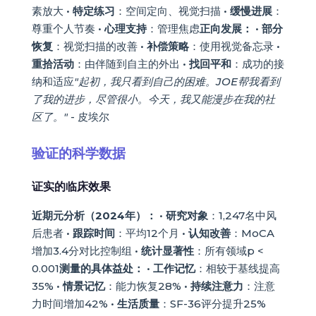
素放大 •
特定练习
：空间定向、视觉扫描 •
缓慢进展
：
尊重个人节奏 •
心理支持
：管理焦虑
正向发展：
•
部分
恢复
：视觉扫描的改善 •
补偿策略
：使用视觉备忘录 •
重拾活动
：由伴随到自主的外出 •
找回平和
：成功的接
纳和适应
"起初，我只看到自己的困难。JOE帮我看到
了我的进步，尽管很小。今天，我又能漫步在我的社
区了。"
- 皮埃尔
验证的科学数据
证实的临床效果
近期元分析（2024年）：
•
研究对象
：1,247名中风
后患者 •
跟踪时间
：平均12个月 •
认知改善
：MoCA
增加3.4分对比控制组 •
统计显著性
：所有领域p <
0.001
测量的具体益处：
•
工作记忆
：相较于基线提高
35% •
情景记忆
：能力恢复28% •
持续注意力
：注意
力时间增加42% •
生活质量
：SF-36评分提升25%