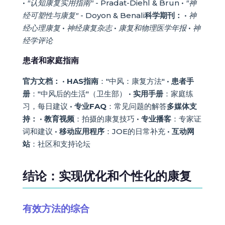
•
"认知康复实用指南"
- Pradat-Diehl & Brun •
"神
经可塑性与康复"
- Doyon & Benali
科学期刊：
•
神
经心理康复
•
神经康复杂志
•
康复和物理医学年报
•
神
经学评论
患者和家庭指南
官方文档：
•
HAS指南
："中风：康复方法" •
患者手
册
："中风后的生活"（卫生部） •
实用手册
：家庭练
习，每日建议 •
专业FAQ
：常见问题的解答
多媒体支
持：
•
教育视频
：拍摄的康复技巧 •
专业播客
：专家证
词和建议 •
移动应用程序
：JOE的日常补充 •
互动网
站
：社区和支持论坛
结论：实现优化和个性化的康复
有效方法的综合