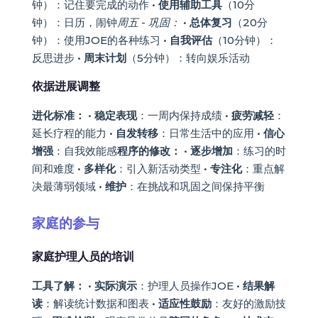
钟）：记住要完成的动作 •
使用辅助工具
（10分
钟）：日历，闹钟
周五 - 巩固：
•
总体复习
（20分
钟）：使用JOE的各种练习 •
自我评估
（10分钟）：
反思进步 •
周末计划
（5分钟）：转向娱乐活动
依据进展调整
进化标准：
•
稳定表现
：一周内保持成绩 •
疲劳减轻
：
延长疗程的能力 •
自发转移
：日常生活中的应用 •
信心
增强
：自我效能感
程序的修改：
•
逐步增加
：练习的时
间和难度 •
多样化
：引入新活动类型 •
专注化
：重点解
决最薄弱领域 •
维护
：在挑战和巩固之间保持平衡
家庭的参与
家庭护理人员的培训
工具了解：
•
实际演示
：护理人员操作JOE •
结果解
读
：解读统计数据和图表 •
适应性鼓励
：友好的激励技