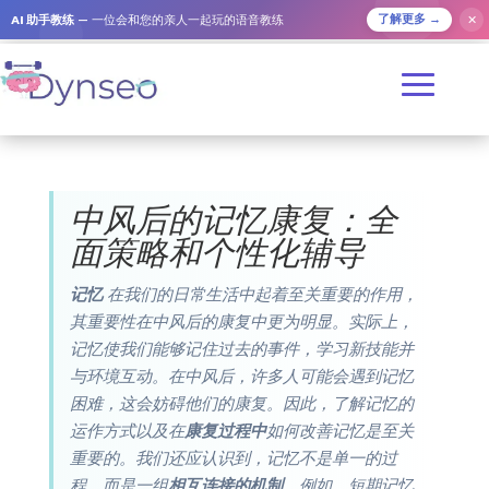
AI 助手教练
— 一位会和您的亲人一起玩的语音教练
✕
了解更多 →
中风后的记忆康复：全
面策略和个性化辅导
记忆
在我们的日常生活中起着至关重要的作用，
其重要性在中风后的康复中更为明显。实际上，
记忆使我们能够记住过去的事件，学习新技能并
与环境互动。在中风后，许多人可能会遇到记忆
困难，这会妨碍他们的康复。因此，了解记忆的
运作方式以及在
康复过程中
如何改善记忆是至关
重要的。我们还应认识到，记忆不是单一的过
程，而是一组
相互连接的机制
。例如，短期记忆