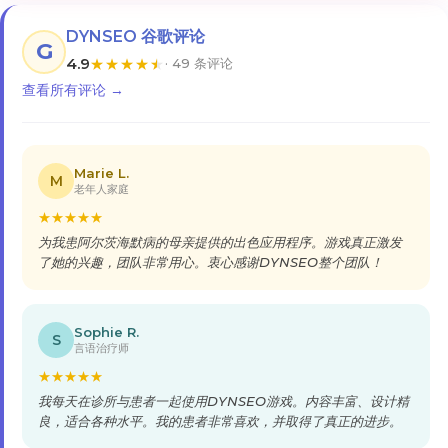
DYNSEO 谷歌评论
G
4.9
★
★
★
★
★
· 49 条评论
查看所有评论 →
Marie L.
M
老年人家庭
★
★
★
★
★
为我患阿尔茨海默病的母亲提供的出色应用程序。游戏真正激发
了她的兴趣，团队非常用心。衷心感谢DYNSEO整个团队！
Sophie R.
S
言语治疗师
★
★
★
★
★
我每天在诊所与患者一起使用DYNSEO游戏。内容丰富、设计精
良，适合各种水平。我的患者非常喜欢，并取得了真正的进步。