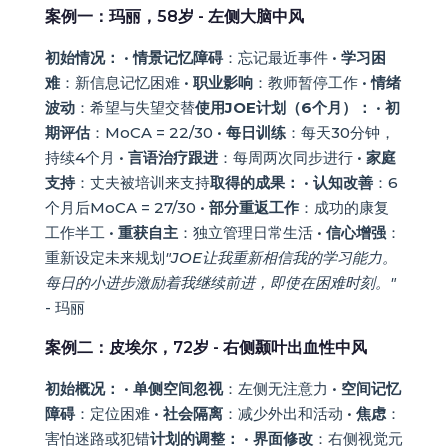
案例一：玛丽，58岁 - 左侧大脑中风
初始情况：
•
情景记忆障碍
：忘记最近事件 •
学习困
难
：新信息记忆困难 •
职业影响
：教师暂停工作 •
情绪
波动
：希望与失望交替
使用JOE计划（6个月）：
•
初
期评估
：MoCA = 22/30 •
每日训练
：每天30分钟，
持续4个月 •
言语治疗跟进
：每周两次同步进行 •
家庭
支持
：丈夫被培训来支持
取得的成果：
•
认知改善
：6
个月后MoCA = 27/30 •
部分重返工作
：成功的康复
工作半工 •
重获自主
：独立管理日常生活 •
信心增强
：
重新设定未来规划
"JOE让我重新相信我的学习能力。
每日的小进步激励着我继续前进，即使在困难时刻。"
- 玛丽
案例二：皮埃尔，72岁 - 右侧颞叶出血性中风
初始概况：
•
单侧空间忽视
：左侧无注意力 •
空间记忆
障碍
：定位困难 •
社会隔离
：减少外出和活动 •
焦虑
：
害怕迷路或犯错
计划的调整：
•
界面修改
：右侧视觉元