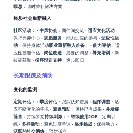
喘息
：临时替补解决方案
逐步社会重新融入
社区活动：
•
中风协会
：同伴间交流 •
适应文化活动
：
保持兴趣中心 •
志愿服务
：能力适应的参与 •
适应性运
动
：保持身体活动
职业重新融入准备：
•
能力评估
：适
应性技能评估 •
岗位改造
：必要的调整 •
补充培训
：新
技能获取 •
循序渐进支持
：逐步回归
长期跟踪及预防
变化的监测
定期评估：
•
季度评估
：跟踪认知进展 •
程序调整
：适
应不断变化的需求 •
衰退预防
：保持已有成果 •
并发症
筛查
：持续警觉
持续刺激：
•
继续使用JOE
：定期训
练 •
多样活动
：避免过度单调 •
逐步挑战
：保持动力 •
活跃的社交网络
：预防孤立