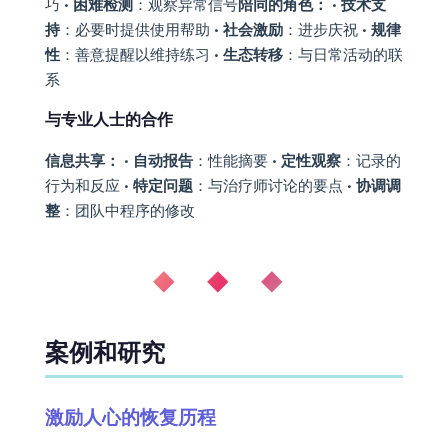
巧 •
困难检测
：观察异常信号
陪同的角色：
•
技术支
持
：必要时提供使用帮助 •
社会激励
：进步庆祝 •
规律
性
：善意提醒以维持练习 •
生态转移
：与日常活动的联
系
与专业人士的合作
信息共享：
•
自动报告
：性能摘要 •
定性观察
：记录的
行为和反应 •
特定问题
：与治疗师讨论的要点 •
协调调
整
：团队中程序的修改
◆ ◆ ◆
案例和研究
激励人心的恢复历程