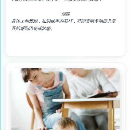
烦躁
身体上的烦躁，如脚或手的敲打，可能表明多动症儿童
开始感到沮丧或恼怒。