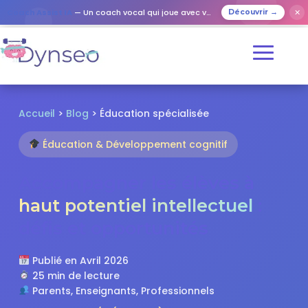
✕
Coach Assist IA
— Un coach vocal qui joue avec vos proches
Découvrir →
Accueil
>
Blog
> Éducation spécialisée
Éducation & Développement cognitif
Accompagner les élèves à
haut potentiel intellectuel
:
défis et opportunités
Publié en Avril 2026
25 min de lecture
Parents, Enseignants, Professionnels