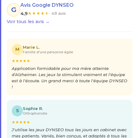
Avis Google DYNSEO
G
4,9
★
★
★
★
★
· 49 avis
Voir tous les avis →
Marie L.
M
Famille d'une personne âgée
★
★
★
★
★
Application formidable pour ma mère atteinte
d'Alzheimer. Les jeux la stimulent vraiment et l'équipe
est à l'écoute. Un grand merci à toute l'équipe DYNSEO
!
Sophie R.
S
Orthophoniste
★
★
★
★
★
J'utilise les jeux DYNSEO tous les jours en cabinet avec
mes patients. Variés, bien conçus, et adaptés à tous les