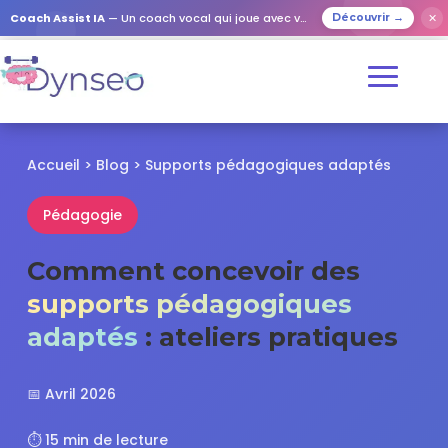
✕
Coach Assist IA
— Un coach vocal qui joue avec vos proches
Découvrir →
Accueil
>
Blog
> Supports pédagogiques adaptés
Pédagogie
Comment concevoir des
supports pédagogiques
adaptés
: ateliers pratiques
📅 Avril 2026
⏱️ 15 min de lecture