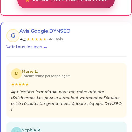
Soutenir DYNSEO en 30 secondes
Avis Google DYNSEO
G
4,9
★
★
★
★
★
· 49 avis
Voir tous les avis →
Marie L.
M
Famille d'une personne âgée
★
★
★
★
★
Application formidable pour ma mère atteinte
d'Alzheimer. Les jeux la stimulent vraiment et l'équipe
est à l'écoute. Un grand merci à toute l'équipe DYNSEO
!
Sophie R.