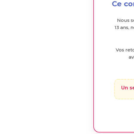
Ce co
Nous s
13 ans, 
Vos reto
av
Un s