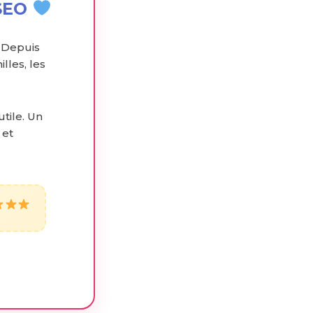
NSEO
 Depuis
lles, les
utile. Un
 et