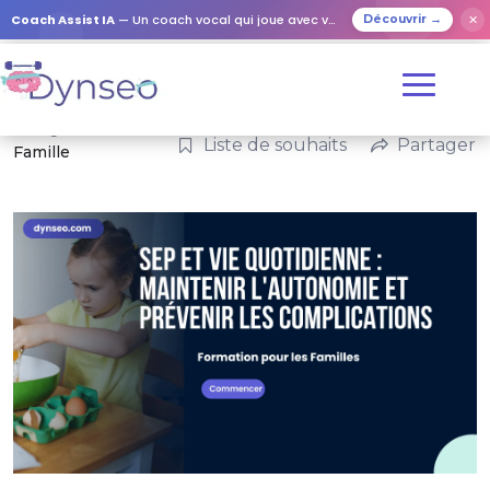
Coach Assist IA
— Un coach vocal qui joue avec vos proches
✕
Découvrir →
Catégories :
Liste de souhaits
Partager
Famille