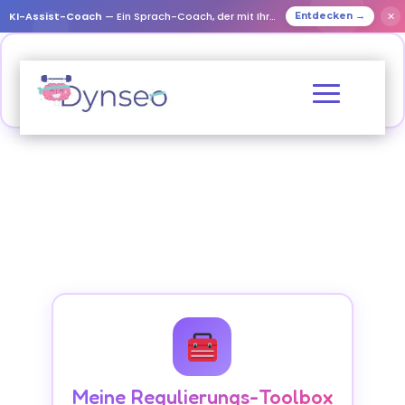
KI-Assist-Coach
— Ein Sprach-Coach, der mit Ihren Lieben spielt
✕
Entdecken →
Meine Regulierungs-Toolbox