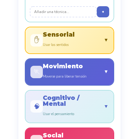
+
Sensorial
✋
▼
Usar los sentidos
Movimiento
🏃
▼
Moverse para liberar tensión
Cognitivo /
Mental
🧠
▼
Usar el pensamiento
Social