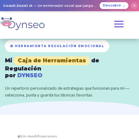
Coach Assist IA
— Un entrenador vocal que juega con tus seres queridos
✕
Descubrir →
🧰 HERRAMIENTA REGULACIÓN EMOCIONAL
Mi
Caja de Herramientas
de
Regulación
por
DYNSEO
Un repertorio personalizado de estrategias que funcionan para mí —
selecciona, punta y guarda tus técnicas favoritas.
Sin modificaciones