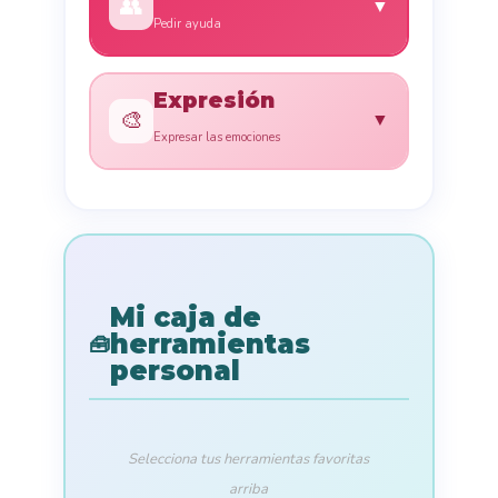
👥
▼
Pedir ayuda
Expresión
🎨
▼
Expresar las emociones
Mi caja de
herramientas
🧰
personal
Selecciona tus herramientas favoritas
arriba