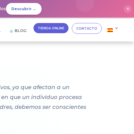
dos
✕
Descubrir →
TIENDA ONLINE
CONTACTO
…
BLOG
vos, ya que afectan a un
a en que un individuo procesa
dres, debemos ser conscientes