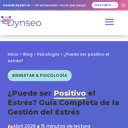
✕
Coach Assist IA
— Un entrenador vocal que juega con tus seres queridos
Descubrir →
Inicio
>
Blog
>
Psicología
> ¿Puede ser positivo el
estrés?
BIENESTAR & PSICOLOGÍA
¿Puede ser
Positivo
el
Estrés? Guía Completa de la
Gestión del Estrés
Abril 2026
15 minutos de lectura