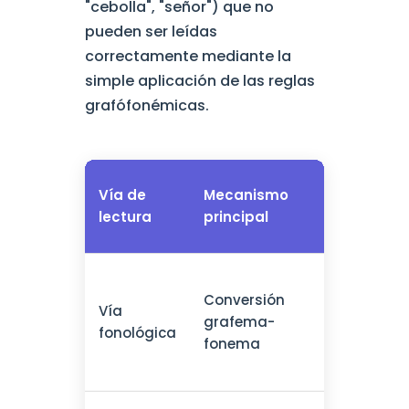
"cebolla", "señor") que no
pueden ser leídas
correctamente mediante la
simple aplicación de las reglas
grafófonémicas.
Tipos de
Vía de
Mecanismo
palabra
lectura
principal
tratada
Palabra
Conversión
nuevas,
Vía
grafema-
pseudop
fonológica
fonema
palabra
regulare