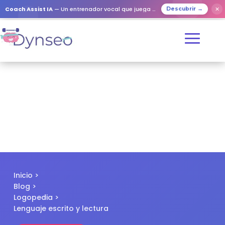
✕
Coach Assist IA
— Un entrenador vocal que juega con tus seres queridos
Descubrir →
Inicio
>
Blog
>
Logopedia
>
Lenguaje escrito y lectura