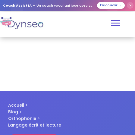
✕
Coach Assist IA
— Un coach vocal qui joue avec vos proches
Découvrir →
Accueil
>
Blog
>
Orthophonie
>
Langage écrit et lecture