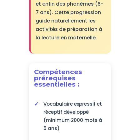
et enfin des phonèmes (6-
7 ans). Cette progression
guide naturellement les
activités de préparation à
la lecture en maternelle.
Compétences
prérequises
essentielles :
Vocabulaire expressif et
réceptif développé
(minimum 2000 mots à
5 ans)