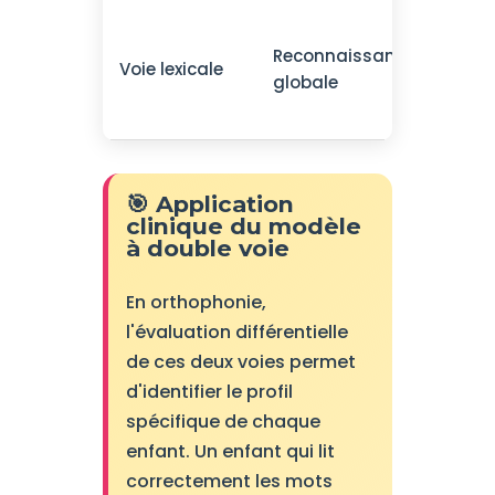
Mots
Reconnaissance
fréqu
Voie lexicale
globale
mots
irrég
🎯 Application
clinique du modèle
à double voie
En orthophonie,
l'évaluation différentielle
de ces deux voies permet
d'identifier le profil
spécifique de chaque
enfant. Un enfant qui lit
correctement les mots