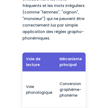
fréquents et les mots irréguliers
(comme "femmes", "oignon",
"monsieur") qui ne peuvent être
correctement lus par simple
application des règles grapho-
phonémiques.
Voie de
Mécanisme
Type
lecture
principal
mots 
Mots
Conversion
nouv
Voie
graphème-
pseu
phonologique
phonème
mots
régul