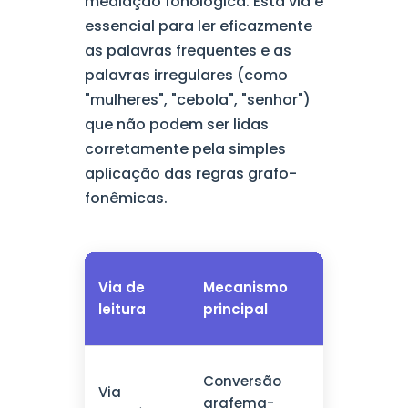
mediação fonológica. Esta via é
essencial para ler eficazmente
as palavras frequentes e as
palavras irregulares (como
"mulheres", "cebola", "senhor")
que não podem ser lidas
corretamente pela simples
aplicação das regras grafo-
fonêmicas.
Tipos d
Via de
Mecanismo
palavra
leitura
principal
tratada
Palavra
Conversão
Via
pseudop
grafema-