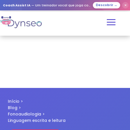
✕
Coach Assist IA
— Um treinador vocal que joga com os seus entes queridos
Descobrir →
Início
>
Blog
>
Fonoaudiologia
>
Linguagem escrita e leitura