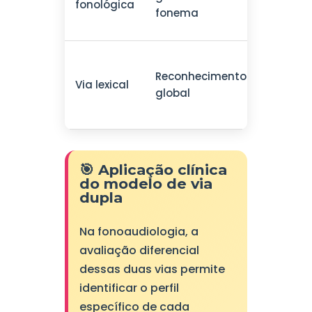
fonológica
palavra
fonema
regular
Palavra
Reconhecimento
frequen
Via lexical
global
palavra
irregula
🎯 Aplicação clínica
do modelo de via
dupla
Na fonoaudiologia, a
avaliação diferencial
dessas duas vias permite
identificar o perfil
específico de cada