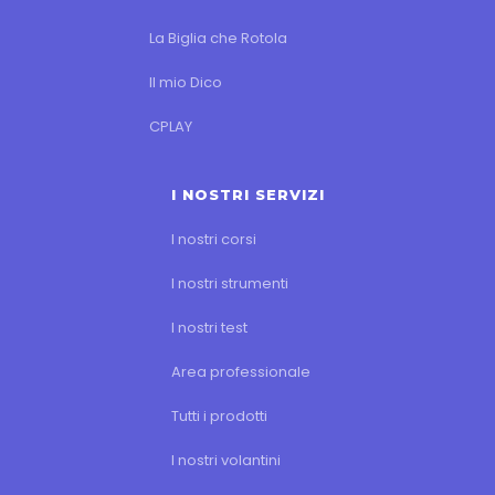
La Biglia che Rotola
Il mio Dico
CPLAY
I NOSTRI SERVIZI
I nostri corsi
I nostri strumenti
I nostri test
Area professionale
Tutti i prodotti
I nostri volantini