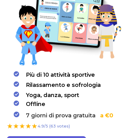
Più di 10 attività sportive
Rilassamento e sofrologia
Yoga, danza, sport
Offline
7 giorni di prova gratuita
a €0
★
★
★
★
★
★
★
★
★
★
4.9/5 (63 votes)