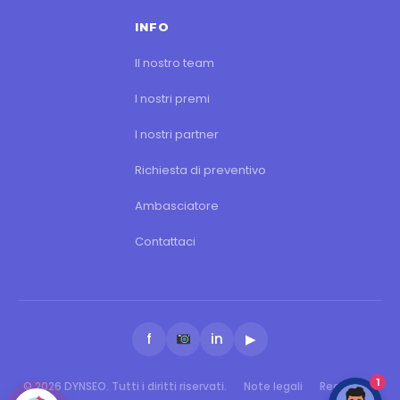
INFO
Il nostro team
I nostri premi
I nostri partner
Richiesta di preventivo
Ambasciatore
Contattaci
f
in
▶
1
© 2026 DYNSEO. Tutti i diritti riservati.
Note legali
Realizzato