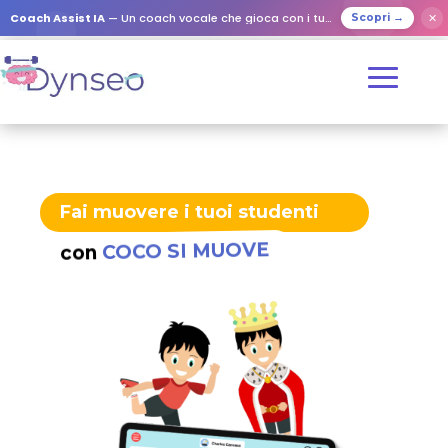
Coach Assist IA
— Un coach vocale che gioca con i tuoi cari
✕
Scopri →
Fai muovere i tuoi studenti
COCO SI MUOVE
con