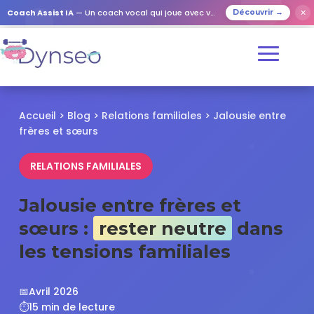
✕
Coach Assist IA
— Un coach vocal qui joue avec vos proches
Découvrir →
Accueil
>
Blog
>
Relations familiales
> Jalousie entre
frères et sœurs
RELATIONS FAMILIALES
Jalousie entre frères et
sœurs :
rester neutre
dans
les tensions familiales
📅
Avril 2026
⏱️
15 min de lecture