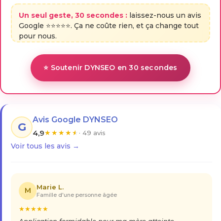
Un seul geste, 30 secondes :
laissez-nous un avis
Google ⭐⭐⭐⭐⭐. Ça ne coûte rien, et ça change tout
pour nous.
⭐ Soutenir DYNSEO en 30 secondes
Avis Google DYNSEO
G
4,9
★
★
★
★
★
· 49 avis
Voir tous les avis →
Marie L.
M
Famille d'une personne âgée
★
★
★
★
★
Application formidable pour ma mère atteinte