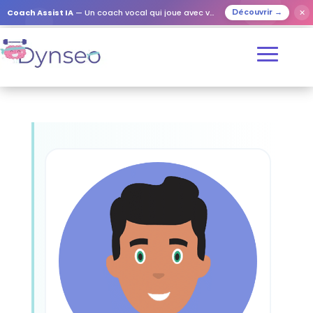
Coach Assist IA
— Un coach vocal qui joue avec vos proches
✕
Découvrir →