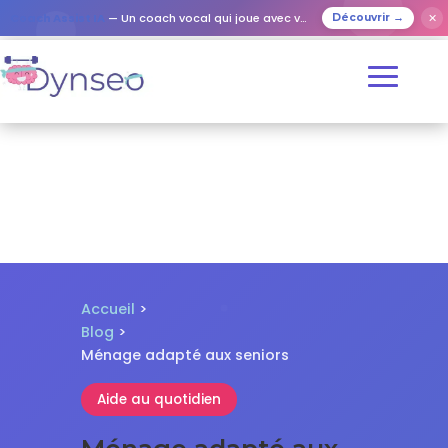
✕
Coach Assist IA
— Un coach vocal qui joue avec vos proches
Découvrir →
Accueil
>
Blog
>
Ménage adapté aux seniors
Aide au quotidien