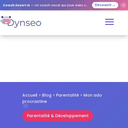
✕
Coach Assist IA
— Un coach vocal qui joue avec vos proches
Découvrir →
Accueil
>
Blog
>
Parentalité
> Mon ado
procrastine
Parentalité & Développement