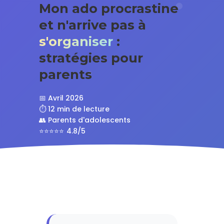
Mon ado procrastine
et n'arrive pas à
s'organiser
:
stratégies pour
parents
📅 Avril 2026
⏱️ 12 min de lecture
👥 Parents d'adolescents
4.8/5