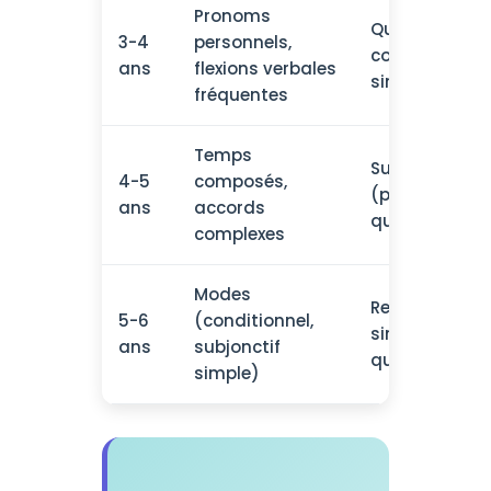
Pronoms
Questions,
3-4
personnels,
coordination
ans
flexions verbales
simple (et)
fréquentes
Temps
Subordinatio
4-5
composés,
(parce que,
ans
accords
quand)
complexes
Modes
Relatives
5-6
(conditionnel,
simples (qui,
ans
subjonctif
que)
simple)