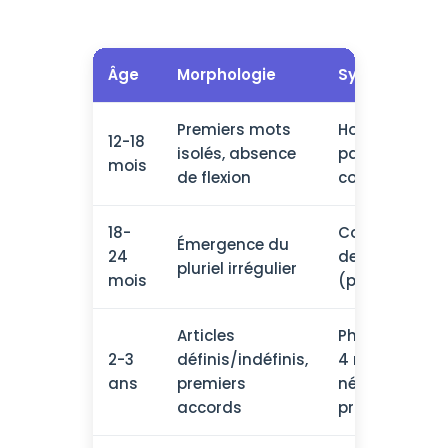
Âge
Morphologie
Syntaxe
Premiers mots
Holophrases,
12-18
isolés, absence
pas de
mois
de flexion
combinaison
18-
Combinaison
Émergence du
24
de 2 mots
pluriel irrégulier
mois
(pivot-ouvert
Articles
Phrases de 3-
2-3
définis/indéfinis,
4 mots,
ans
premiers
négation
accords
primitive