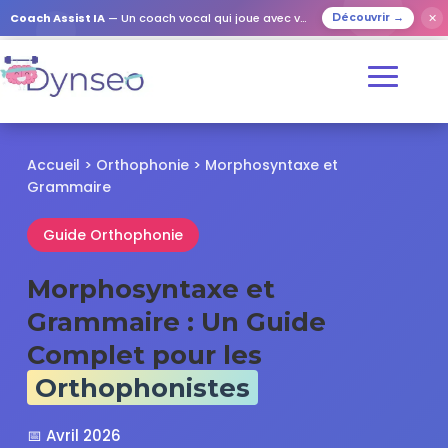
✕
Coach Assist IA
— Un coach vocal qui joue avec vos proches
Découvrir →
Accueil
>
Orthophonie
> Morphosyntaxe et
Grammaire
Guide Orthophonie
Morphosyntaxe et
Grammaire : Un Guide
Complet pour les
Orthophonistes
📅 Avril 2026