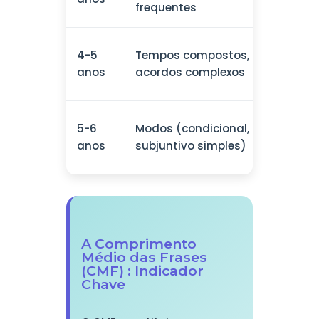
frequentes
simple
Subor
4-5
Tempos compostos,
(porqu
anos
acordos complexos
quand
Relati
5-6
Modos (condicional,
simple
anos
subjuntivo simples)
(quem,
A Comprimento
Médio das Frases
(CMF) : Indicador
Chave