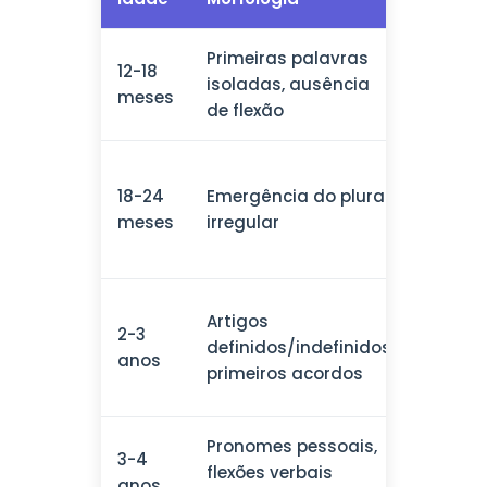
Primeiras palavras
Holoph
12-18
isoladas, ausência
sem
meses
de flexão
combi
Combi
18-24
Emergência do plural
de 2 p
meses
irregular
(pivot
aberto
Frases
Artigos
2-3
palavr
definidos/indefinidos,
anos
negaç
primeiros acordos
primiti
Pronomes pessoais,
Pergun
3-4
flexões verbais
coord
anos