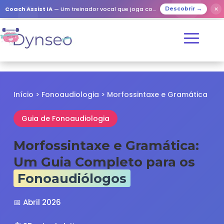
✕
Coach Assist IA
— Um treinador vocal que joga com os seus entes queridos
Descobrir →
Início
>
Fonoaudiologia
> Morfossintaxe e Gramática
Guia de Fonoaudiologia
Morfossintaxe e Gramática:
Um Guia Completo para os
Fonoaudiólogos
📅 Abril 2026