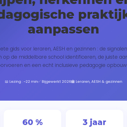
dagogische praktij
aanpassen
te gids voor leraren, AESH en gezinnen : de signale
n op de middelbare school identificeren, de juiste a
orvoeren en een echt inclusieve pedagogie opbou
📖 Lezing : ~22 min
✅ Bijgewerkt 2026
🏫 Leraren, AESH & gezinnen
60 %
3 jaar