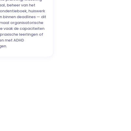
aal, beheer van het
ondentieboek, huiswerk
en binnen deadlines — dit
lemaal organisatorische
ie vaak de capaciteiten
praxische leerlingen of
gen met ADHD
gen.