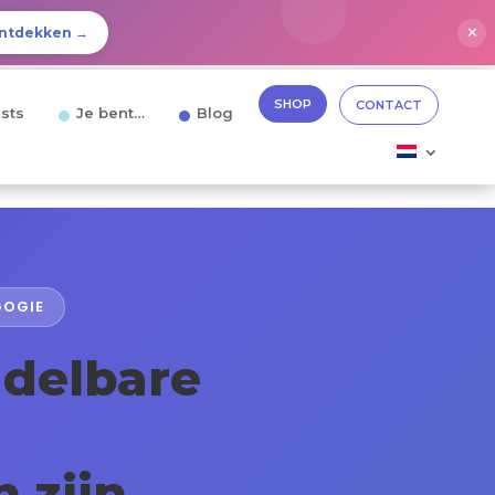
✕
ntdekken →
SHOP
CONTACT
sts
Je bent…
Blog
GOGIE
ddelbare
 zijn