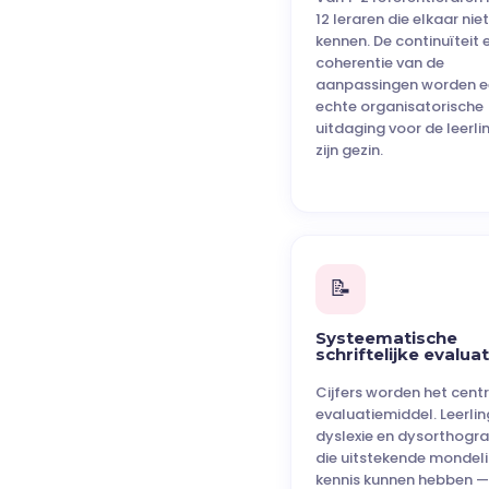
12 leraren die elkaar niet
kennen. De continuïteit 
coherentie van de
aanpassingen worden e
echte organisatorische
uitdaging voor de leerli
zijn gezin.
📝
Systeematische
schriftelijke evalua
Cijfers worden het cent
evaluatiemiddel. Leerli
dyslexie en dysorthogra
die uitstekende mondel
kennis kunnen hebben —