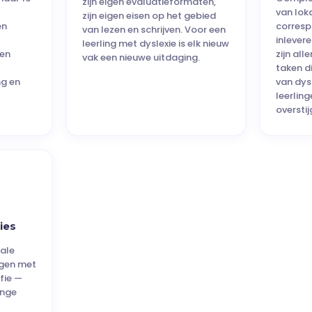
zijn eigen evaluatieformaten,
van lok
zijn eigen eisen op het gebied
en
corresp
van lezen en schrijven. Voor een
inlever
leerling met dyslexie is elk nieuw
en
zijn al
vak een nieuwe uitdaging.
taken d
ng en
van dys
leerlin
overstij
ties
rale
ngen met
fie —
inge