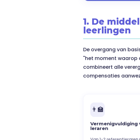
1. De middel
leerlingen
De overgang van basi
"het moment waarop all
combineert alle verer
compensaties aanwezig
👨‍🏫
Vermenigvuldiging 
leraren
Van 1-2 referentleraren 