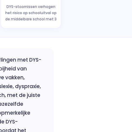
DYS-stoornissen verhogen
het risico op schooluitval op
de middelbare school met 3
rlingen met DYS-
ijheid van
we vakken,
lexie, dyspraxie,
h, met de juiste
ezezelfde
opmerkelijke
de DYS-
oordat het