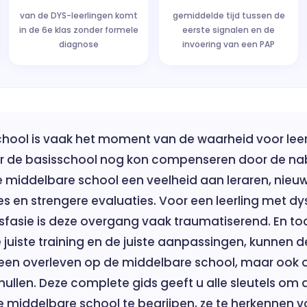
van de DYS-leerlingen komt
gemiddelde tijd tussen de
in de 6e klas zonder formele
eerste signalen en de
diagnose
invoering van een PAP
hool is vaak het moment van de waarheid voor lee
r de basisschool nog kon compenseren door de nab
de middelbare school een veelheid aan leraren, nieu
es en strengere evaluaties. Voor een leerling met dys
sfasie is deze overgang vaak traumatiserend. En toc
juiste training en de juiste aanpassingen, kunnen d
alleen overleven op de middelbare school, maar ook 
ullen. Deze complete gids geeft u alle sleutels om 
e middelbare school te begrijpen, ze te herkennen v