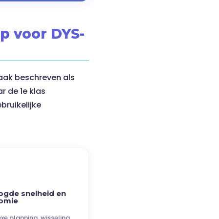
ap voor DYS-
aak beschreven als
r de 1e klas
ruikelijke
ogde snelheid en
omie
e planning, wisseling