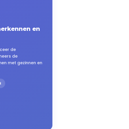
 herkennen en
iceer de
heers de
men met gezinnen en
H