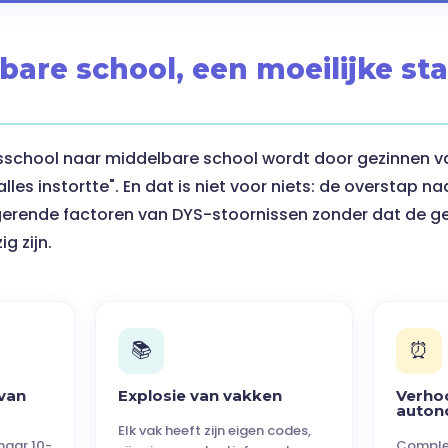
bare school, een moeilijke st
sschool naar middelbare school wordt door gezinnen v
es instortte". En dat is niet voor niets: de overstap naa
gerende factoren van DYS-stoornissen zonder dat de geb
 zijn.
📚
⏰
van
Explosie van vakken
Verho
auton
Elk vak heeft zijn eigen codes,
naar 10-
Complex