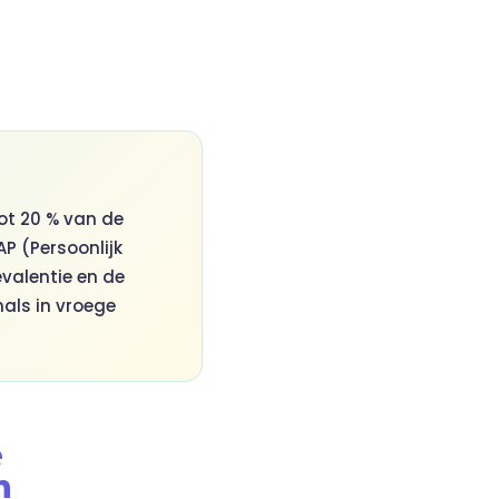
ot 20 % van de
AP (Persoonlijk
evalentie en de
nals in vroege
e
n