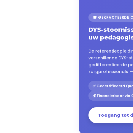
🎓 GEKRACTEERDE O
DYS-stoorniss
uw pedagogis
De referentieopleidi
verschillende DYS-s
gedifferentieerde p
zorgprofessionals — 
✅ Gecertificeerd Qua
💰 Financierbaar via
Toegang tot d