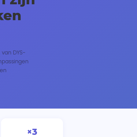
ken
n van DYS-
anpassingen
wen
×3