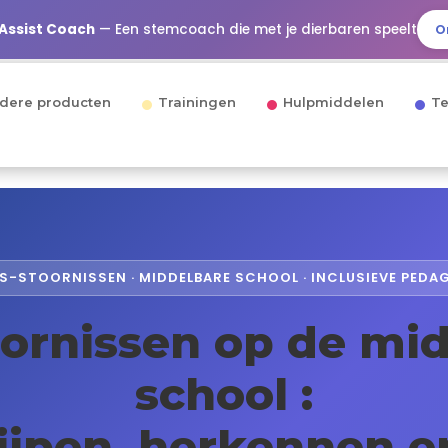
 Assist Coach
— Een stemcoach die met je dierbaren speelt
O
dere producten
Trainingen
Hulpmiddelen
Te
YS-STOORNISSEN · MIDDELBARE SCHOOL · INCLUSIEVE PEDA
ornissen op de mi
school :
ijpen, herkennen en