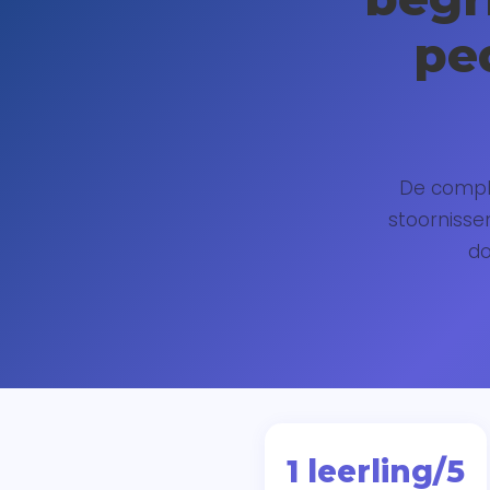
pe
De comple
stoornisse
do
1 leerling/5