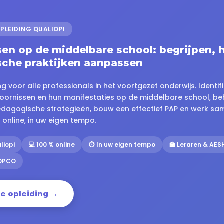
PLEIDING QUALIOPI
en op de middelbare school: begrijpen,
che praktijken aanpassen
ng voor alle professionals in het voortgezet onderwijs. Identif
toornissen en hun manifestaties op de middelbare school, be
edagogische strategieën, bouw een effectief PAP en werk sa
online, in uw eigen tempo.
liopi
💻 100 % online
⏱️ In uw eigen tempo
🏫 Leraren & AES
 OPCO
e opleiding →