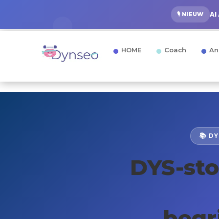
AI
🎙️ NIEUW
HOME
Coach
An
📚 D
DYS-sto
begr