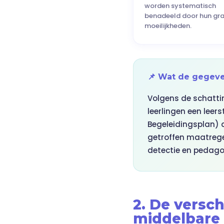
worden systematisch
benadeeld door hun gra
moeilijkheden.
📌 Wat de gegev
Volgens de schattin
leerlingen een leer
Begeleidingsplan) d
getroffen maatregel
detectie en pedag
2. De versc
middelbare 