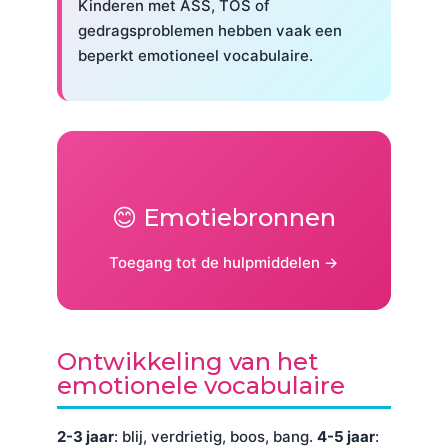
Kinderen met ASS, TOS of
gedragsproblemen hebben vaak een
beperkt emotioneel vocabulaire.
😊 Emotiebronnen
Toegang tot de hulpmiddelen →
Ontwikkeling van het
emotionele vocabulaire
2-3 jaar
: blij, verdrietig, boos, bang.
4-5 jaar
: