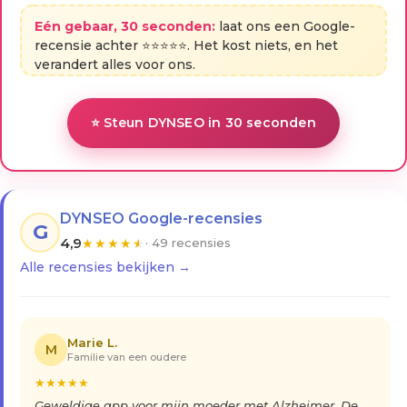
Eén gebaar, 30 seconden:
laat ons een Google-
recensie achter ⭐⭐⭐⭐⭐. Het kost niets, en het
verandert alles voor ons.
⭐ Steun DYNSEO in 30 seconden
DYNSEO Google-recensies
G
4,9
★
★
★
★
★
· 49 recensies
Alle recensies bekijken →
Marie L.
M
Familie van een oudere
★
★
★
★
★
Geweldige app voor mijn moeder met Alzheimer. De