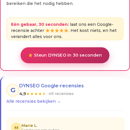
bereiken die het nodig hebben.
Eén gebaar, 30 seconden:
laat ons een Google-
recensie achter
. Het kost niets, en het
verandert alles voor ons.
Steun DYNSEO in 30 seconden
DYNSEO Google-recensies
G
4,9
★
★
★
★
★
· 49 recensies
Alle recensies bekijken →
Marie L.
M