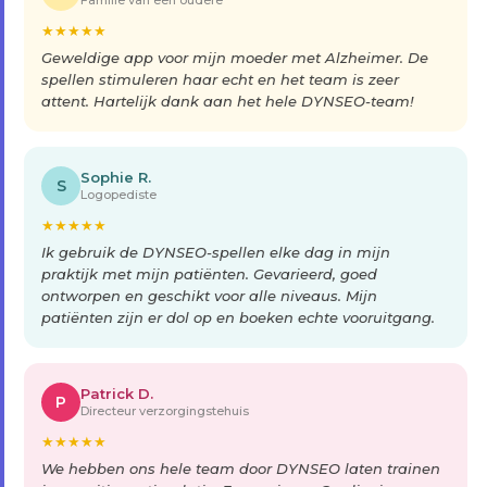
Familie van een oudere
★
★
★
★
★
Geweldige app voor mijn moeder met Alzheimer. De
spellen stimuleren haar echt en het team is zeer
attent. Hartelijk dank aan het hele DYNSEO-team!
Sophie R.
S
Logopediste
★
★
★
★
★
Ik gebruik de DYNSEO-spellen elke dag in mijn
praktijk met mijn patiënten. Gevarieerd, goed
ontworpen en geschikt voor alle niveaus. Mijn
patiënten zijn er dol op en boeken echte vooruitgang.
Patrick D.
P
Directeur verzorgingstehuis
★
★
★
★
★
We hebben ons hele team door DYNSEO laten trainen