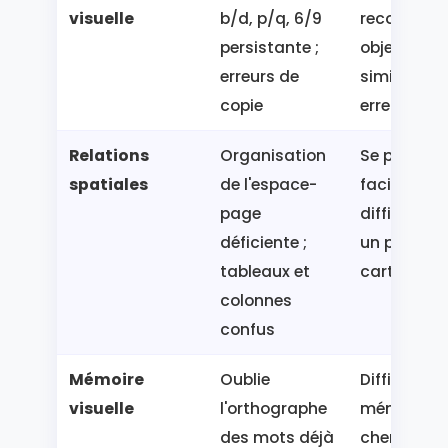
visuelle
b/d, p/q, 6/9
reconnaîtr
persistante ;
objets
erreurs de
similaires ;
copie
erreurs de t
Relations
Organisation
Se perd
spatiales
de l'espace-
facilement 
page
difficulté à 
déficiente ;
un plan ou
tableaux et
carte
colonnes
confus
Mémoire
Oublie
Difficulté à
visuelle
l'orthographe
mémoriser
des mots déjà
chemin ou