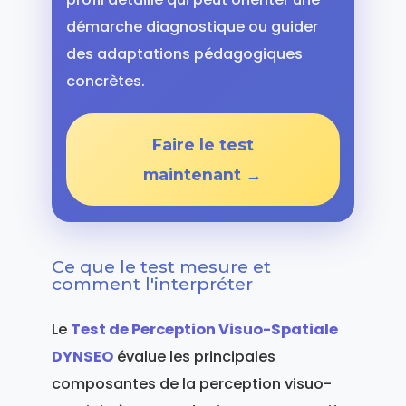
démarche diagnostique ou guider
des adaptations pédagogiques
concrètes.
Faire le test
maintenant →
Ce que le test mesure et
comment l'interpréter
Le
Test de Perception Visuo-Spatiale
DYNSEO
évalue les principales
composantes de la perception visuo-