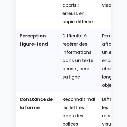
appris ;
visages
erreurs en
copie différée
Perception
Difficulté à
Perd ses
figure-fond
repérer des
affaires d
informations
un espace
dans un texte
encombré ;
dense ; perd
cherche
sa ligne
longtemps
objets visi
Constance de
Reconnaît mal
Difficultés
la forme
les lettres
les jeux de
dans des
reconnais
polices
visuelle