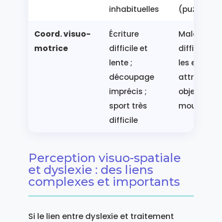
inhabituelles
(puzzles)
Coord. visuo-
Écriture
Maladresse
motrice
difficile et
difficultés
lente ;
les escalier
découpage
attraper d
imprécis ;
objets en
sport très
mouvemen
difficile
Perception visuo-spatiale
et dyslexie : des liens
complexes et importants
Si le lien entre dyslexie et traitement