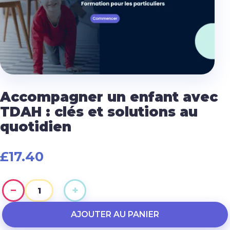
Accompagner un enfant avec
TDAH : clés et solutions au
quotidien
£
17.40
−
+
quantité
de
AJOUTER AU PANIER
Accompagner