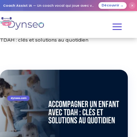
Coach Assist IA
— Un coach vocal qui joue avec vos proches
✕
Découvrir →
Accueil
/
Formation
/ Accompagner un enfant avec
TDAH : clés et solutions au quotidien