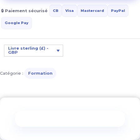
un
🔒 Paiement sécurisé
CB
Visa
Mastercard
PayPal
enfant
avec
Google Pay
TDAH
:
clés
Livre sterling (£) -
GBP
et
solutions
au
Catégorie :
Formation
quotidien