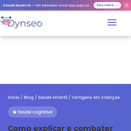
✕
Coach Assist IA
— Um treinador vocal que joga com os seus entes queridos
Descobrir →
Início
/
Blog
/
Saúde infantil
/ Vertigens em crianças
🧠 Saúde cognitiva
Como explicar e combater