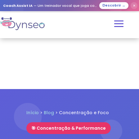
✕
Coach Assist IA
— Um treinador vocal que joga com os seus entes queridos
Descobrir →
Início
>
Blog
> Concentração e Foco
🎯 Concentração & Performance