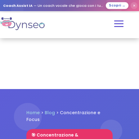
✕
Coach Assist IA
— Un coach vocale che gioca con i tuoi cari
Scopri →
Home
>
Blog
> Concentrazione e
Focus
🎯 Concentrazione &