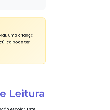
eral. Uma criança
úlica pode ter
e Leitura
ação escolar. Este