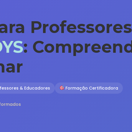
ra Professores
DYS
: Compreend
har
fessores & Educadores
Formação Certificadora
s formados