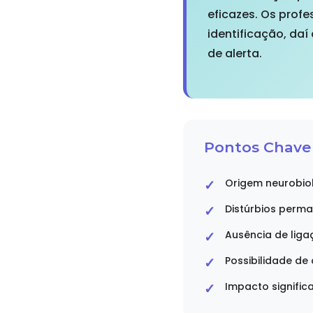
eficazes. Os pro
identificação, da
de alerta.
Pontos Chave 
Origem neurobio
Distúrbios perm
Ausência de liga
Possibilidade d
Impacto signifi