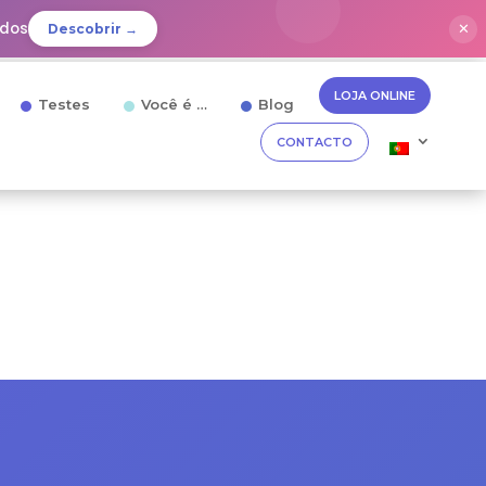
idos
✕
Descobrir →
LOJA ONLINE
Testes
Você é …
Blog
CONTACTO