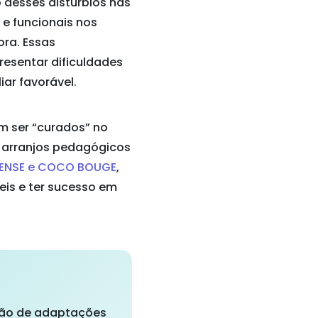
desses distúrbios nas
 e funcionais nos
ora. Essas
resentar dificuldades
ar favorável.
m ser “curados” no
, arranjos pedagógicos
ENSE e COCO BOUGE
,
is e ter sucesso em
ação de adaptações