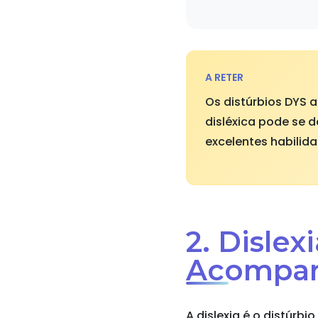
A RETER
Os distúrbios DYS 
disléxica pode se 
excelentes habilida
2. Disle
Acompanh
A dislexia é o distúrb