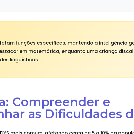
afetam funções específicas, mantendo a inteligência g
destacar em matemática, enquanto uma criança discalc
des linguísticas.
xia: Compreender e
ar as Dificuldades d
io DYS mais comum, afetando cerca de 5 a 10% da popul