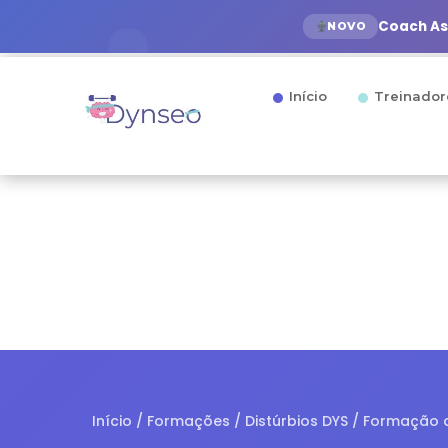
Coach Ass
NOVO
Início
Treinador
Início
/
Formações
/
Distúrbios DYS
/ Formação d