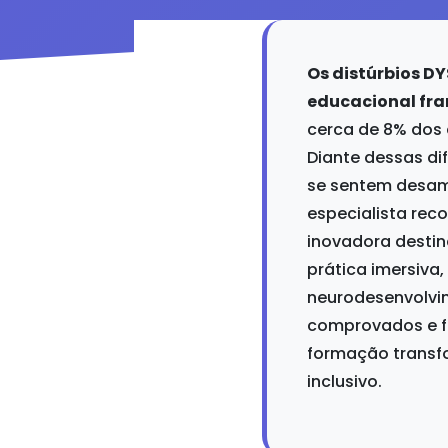
Os distúrbios D
educacional fra
cerca de 8% dos 
Diante dessas di
se sentem desam
especialista rec
inovadora destin
prática imersiva
neurodesenvolvi
comprovados e f
formação transf
inclusivo.