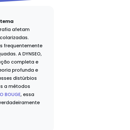
istema
ografia afetam
colarizadas.
es frequentemente
uadas. A DYNSEO,
mação completa e
eoria profunda e
sses distúrbios
as a métodos
CO BOUGE
, essa
 verdadeiramente