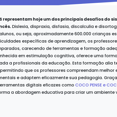
YS representam hoje um dos principais desafios do s
ncês.
Dislexia, dispraxia, disfasia, discalculia e disort
alunos, ou seja, aproximadamente 600.000 crianças es
ficuldades específicas de aprendizagem, os professor
parados, carecendo de ferramentas e formação adeq
onhecida em estimulação cognitiva, oferece uma for
ada a profissionais da educação. Esta formação alia t
, permitindo que os professores compreendam melhor e
mentais e adaptem eficazmente sua pedagogia. Graç
erramentas digitais eficazes como
COCO PENSE e CO
orma a abordagem educativa para criar um ambiente