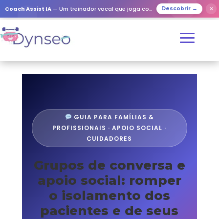
✕
Coach Assist IA
— Um treinador vocal que joga com os seus entes queridos
Descobrir →
GUIA PARA FAMÍLIAS &
PROFISSIONAIS · APOIO SOCIAL ·
CUIDADORES
Grupos de conversa e
apoio social: romper
o isolamento dos
pacientes e de seus