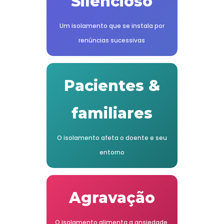
Silencioso
Um isolamento que se instala por
renúncias sucessivas
Pacientes &
familiares
O isolamento afeta o doente e seu
entorno
Agravação
O isolamento alimenta a ansiedade,