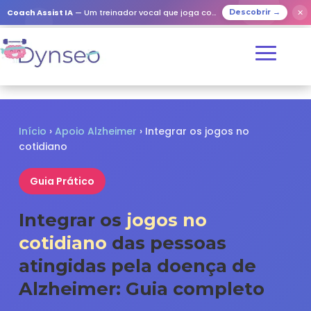
✕
Coach Assist IA
— Um treinador vocal que joga com os seus entes queridos
Descobrir →
Início
›
Apoio Alzheimer
› Integrar os jogos no
cotidiano
Guia Prático
Integrar os
jogos no
cotidiano
das pessoas
atingidas pela doença de
Alzheimer: Guia completo