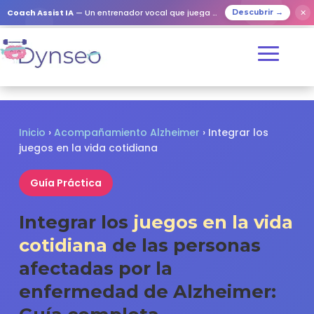
✕
Coach Assist IA
— Un entrenador vocal que juega con tus seres queridos
Descubrir →
Inicio
›
Acompañamiento Alzheimer
› Integrar los
juegos en la vida cotidiana
Guía Práctica
Integrar los
juegos en la vida
cotidiana
de las personas
afectadas por la
enfermedad de Alzheimer: