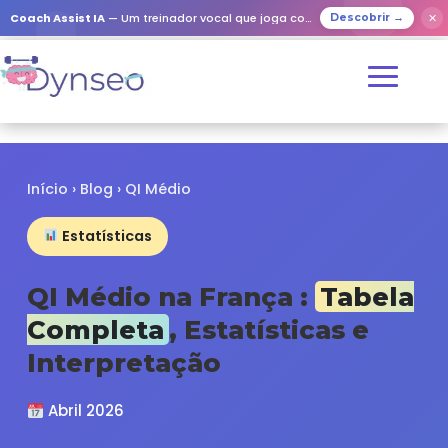
✕
Coach Assist IA
— Um treinador vocal que joga com os seus entes queridos
Descobrir →
Início
›
Blog
› QI Médio
Estatísticas
QI Médio na França :
Tabela
Completa
, Estatísticas e
Interpretação
Abril 2026