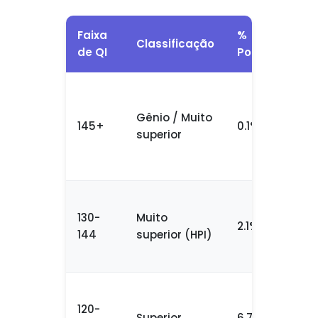
Faixa
%
Classificação
de QI
População
Gênio / Muito
145+
0.1%
superior
130-
Muito
2.1%
144
superior (HPI)
120-
Superior
6.7%