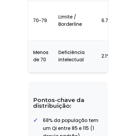
Limite /
70-79
6.7%
Borderline
Menos
Deficiência
2.1%
de 70
intelectual
Pontos-chave da
distribuição:
68% da população tem
um QI entre 85 e 115 (1