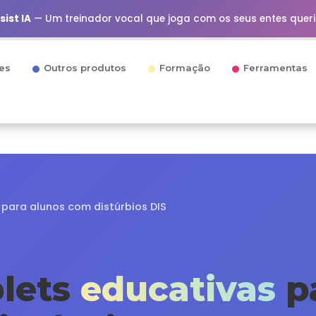
ist IA
— Um treinador vocal que joga com os seus entes quer
es
Outros produtos
Formação
Ferramentas
 para alunos com distúrbios DIS
blets
educativas
pa