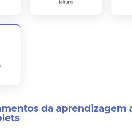
leitura
a
damentos da aprendizagem 
lets