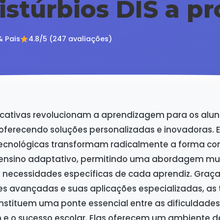
stúrbios DIS a pr
& Pais
4.8/5 (247 avaliações)
ucativas revolucionam a aprendizagem para os alu
, oferecendo soluções personalizadas e inovadoras. 
ecnológicas transformam radicalmente a forma c
nsino adaptativo, permitindo uma abordagem mult
 necessidades específicas de cada aprendiz. Graça
es avançadas e suas aplicações especializadas, as 
nstituem uma ponte essencial entre as dificuldades
e o sucesso escolar. Elas oferecem um ambiente d