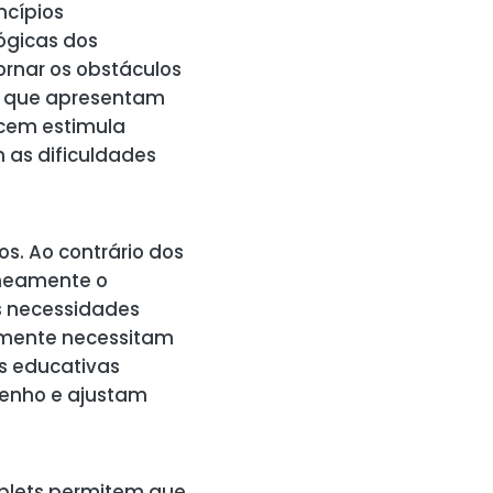
ncípios
ógicas dos
ornar os obstáculos
 ou que apresentam
ecem estimula
as dificuldades
os. Ao contrário dos
aneamente o
s necessidades
ntemente necessitam
s educativas
enho e ajustam
ablets permitem que