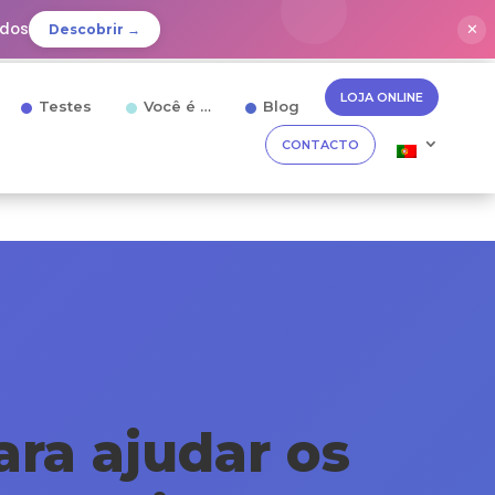
idos
✕
Descobrir →
LOJA ONLINE
Testes
Você é …
Blog
CONTACTO
ra ajudar os