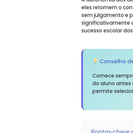
eles retomem o con
sem julgamento e p
significativamente 
sucesso escolar do
Conselho de
Comece sempre 
do aluno antes 
permite selecio
Pontos-chave 