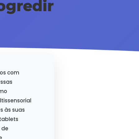
ogredir
nos com
Essas
omo
issensorial
s às suas
tablets
 de
e