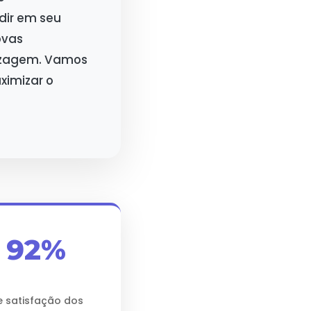
dir em seu
ovas
izagem. Vamos
ximizar o
92%
e satisfação dos