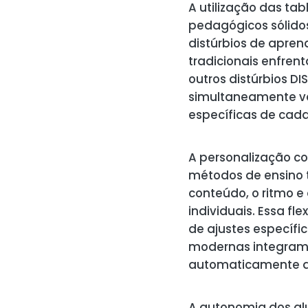
A utilização das ta
pedagógicos sólido
distúrbios de apren
tradicionais enfrent
outros distúrbios D
simultaneamente vá
específicas de cada 
A personalização con
métodos de ensino 
conteúdo, o ritmo 
individuais. Essa fl
de ajustes específi
modernas integram
automaticamente a 
A autonomia dos al