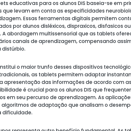
blets educativas para os alunos DIS baseia-se em pri
s que levam em conta as especificidades neurobiol
dizagem. Essas ferramentas digitais permitem cont
ados por alunos disléxicos, dispraxicos, disfasicos
IS. A abordagem multissensorial que as tablets ofer
rios canais de aprendizagem, compensando assim 
distúrbio.
stitui o maior trunfo desses dispositivos tecnológic
tradicionais, as tablets permitem adaptar instant
e a apresentação das informações de acordo com a
exibilidade é crucial para os alunos DIS que freque
cos em seu percurso de aprendizagem. As aplicaçõe
 algoritmos de adaptação que analisam o desemp
dificuldade.
unos representa outro benefício fundamental. As t