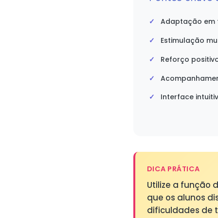
Adaptação em 
Estimulação mul
Reforço positi
Acompanhamento
Interface intui
DICA PRÁTICA
Utilize a função
que os alunos di
dificuldades de t