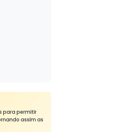
s para permitir
tornando assim as