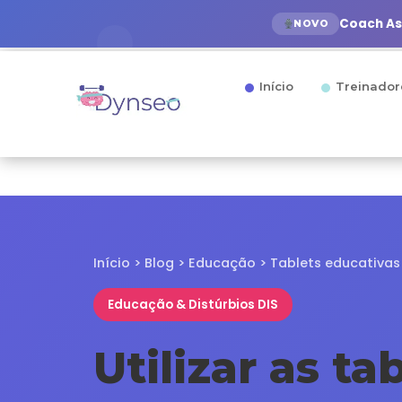
Coach Ass
NOVO
Início
Treinador
Início
>
Blog
>
Educação
> Tablets educativas
Educação & Distúrbios DIS
Utilizar as ta