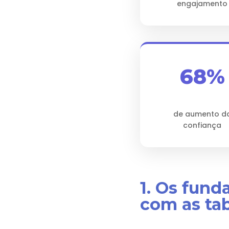
engajamento
68%
de aumento d
confiança
1. Os fun
com as tab