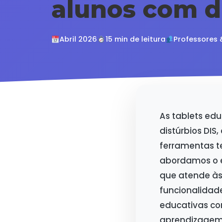
alunos com di
Abril 2026
15 min de leitura
Professores 
As tablets ed
distúrbios DIS
ferramentas t
abordamos o e
que atende às
funcionalidad
educativas co
aprendizagem 