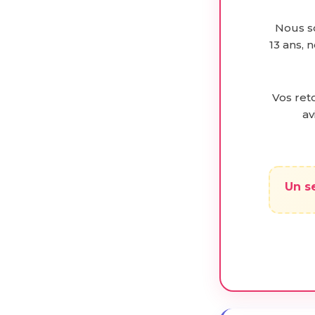
Nous s
13 ans, 
Vos reto
av
Un s