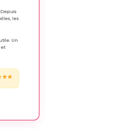
 Depuis
lles, les
utile. Un
 et