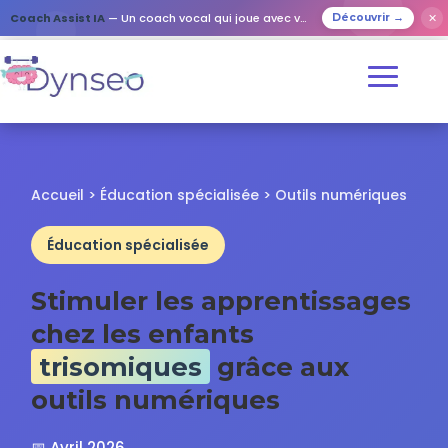
✕
Coach Assist IA
— Un coach vocal qui joue avec vos proches
Découvrir →
Accueil > Éducation spécialisée > Outils numériques
Éducation spécialisée
Stimuler les apprentissages
chez les enfants
trisomiques
grâce aux
outils numériques
📅 Avril 2026