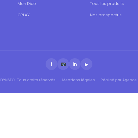
Mon Dico
Tous les produits
CPLAY
Nos prospectus
f
in
▶
DYNSEO. Tous droits réservés.
Mentions légales
Réalisé par Agence