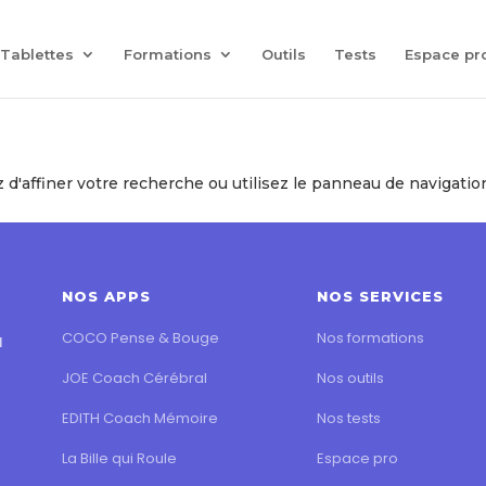
Coach Assist IA
— Un coach vocal qui joue avec vos proches
Tablettes
Formations
Outils
Tests
Espace pr
'affiner votre recherche ou utilisez le panneau de navigation c
NOS APPS
NOS SERVICES
COCO Pense & Bouge
Nos formations
l
JOE Coach Cérébral
Nos outils
EDITH Coach Mémoire
Nos tests
La Bille qui Roule
Espace pro