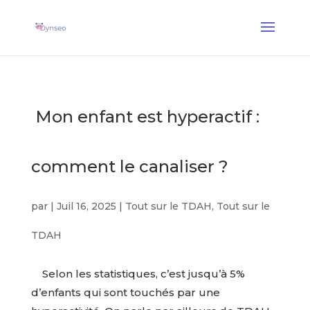
Coach Assist IA
— Un coach vocal qui joue avec vos proches
✕
Découvrir →
Mon enfant est hyperactif :
comment le canaliser ?
par
|
Juil 16, 2025
|
Tout sur le TDAH
,
Tout sur le
TDAH
Selon les statistiques, c’est jusqu’à 5%
d’enfants qui sont touchés par une